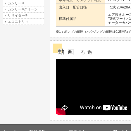
本体材質・ガスケット材質
PPGF／PP・
カンリー®
出入口 配管口径
TS式 20A/20A
カンリー®クリーン
エア抜きホー
リサイター®
標準付属品
TS式フートバ
エコニトリィ
モーターカバ
※1：ポンプの耐圧（ハウジングの耐圧は0.25MPa
動 画
ろ 過