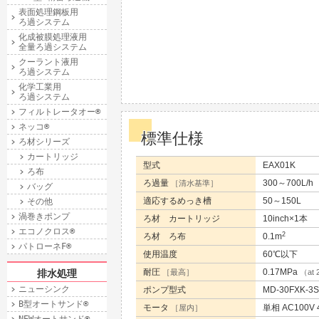
表面処理鋼板用
ろ過システム
化成被膜処理液用
全量ろ過システム
クーラント液用
ろ過システム
化学工業用
ろ過システム
フィルトレータオー®
ネッコ®
標準仕様
ろ材シリーズ
カートリッジ
型式
EAX01K
ろ布
ろ過量
300～700L/h
［清水基準］
バッグ
適応するめっき槽
50～150L
その他
渦巻きポンプ
ろ材 カートリッジ
10inch×1本
エコノクロス®
2
ろ材 ろ布
0.1m
パトローネF®
使用温度
60℃以下
耐圧
0.17MPa
排水処理
［最高］
（at
ニューシンク
ポンプ型式
MD-30FXK-3S
B型オートサンド®
モータ
単相 AC100V 
［屋内］