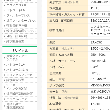
NEWオートサンド®
外形寸法
258×488×82
［幅×奥行×高］
エコノクロス®
本体重量
11.5kg
パトローネF®
本体材質・ガスケット材質
PPGF／PP・
フィルタープレス
汎用フィルタープレス
出入口 配管口径
TS式 16A/16A
竪型電動撹拌機
エア抜きホー
標準付属品
TS式フートバ
総合排水処理システム
モーターカバ
分析・計量証明
純水製造装置
型式
EAX03K
ろ過量
1,500～2,400L
［清水基準］
リサイクル
適応するめっき槽
250～500L
資源化センター
システム
ろ材 カートリッジ
30inch×1本
パトローネi®
2
ろ材 ろ布
0.3m
パトローネ®i-e
使用温度
60℃以下
エコノセルフィー®
※1
耐圧
0.10MPa
［最高］
純水製造装置
S.R.B.
ポンプ型式
MD-55F□K-3S
イオン交換装置
モータ
単相 AC200V 
［屋内］
汎用減圧型濃縮装置
外形寸法
264×506×1,3
［幅×奥行×高］
ニッケルバック
本体重量
17.0kg
薄膜上昇式
真空濃縮装置