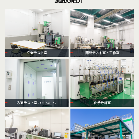
立会テスト室
開発テスト室・工作室
ろ過テスト室
化学分析室
（クリーンルーム）